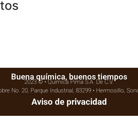
tos
Buena química, buenos tiempos
2023 © • Química Pima S.A. De C.V.
obre No. 20, Parque Industrial, 83299 • Hermosillo, So
Aviso de privacidad